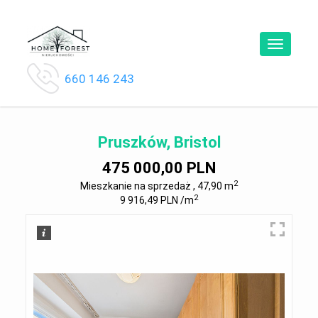
Toggle
navigatio
660 146 243
Pruszków, Bristol
475 000,00 PLN
2
Mieszkanie na sprzedaż , 47,90 m
2
9 916,49 PLN /m