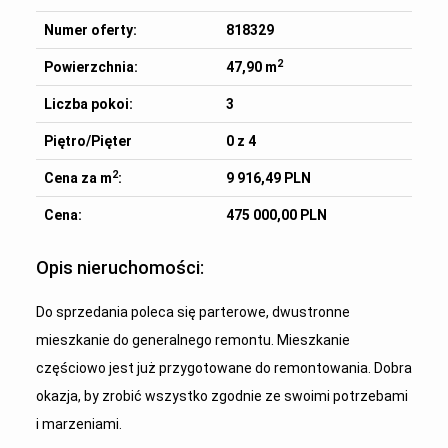
Numer oferty:
818329
2
Powierzchnia:
47,90 m
Liczba pokoi:
3
Piętro/Pięter
0 z 4
2
Cena za m
:
9 916,49 PLN
Cena:
475 000,00 PLN
Opis nieruchomości:
Do sprzedania poleca się parterowe, dwustronne
mieszkanie do generalnego remontu. Mieszkanie
częściowo jest już przygotowane do remontowania. Dobra
okazja, by zrobić wszystko zgodnie ze swoimi potrzebami
i marzeniami.