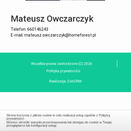
Mateusz Owczarczyk
Telefon: 660146243
E-mail: mateusz.owczarczyk@homeforest.pl
Wszelkie prawa zastrzeżone (C) 2026
Polityka prywatności
Realizacja:
EstiCRM
Strona korzysta z plików cookie w celu realizacji usług zgodnie z
Polityką
prywatności
.
Możesz określić warunki przechowywania lub dostępu do cookie w Twojej
przeglądarce lub konfiguracji usługi.